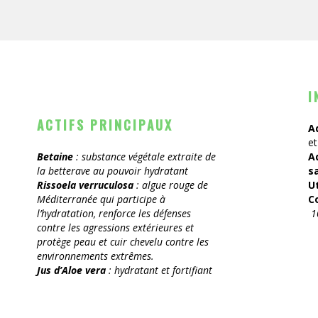
I
ACTIFS PRINCIPAUX
A
et
Betaine
: substance végétale extraite de
A
la betterave au pouvoir hydratant
s
Rissoela verruculosa
: algue rouge de
U
Méditerranée qui participe à
C
l’hydratation, renforce les défenses
1
contre les agressions extérieures et
protège peau et cuir chevelu contre les
environnements extrêmes.
Jus d’Aloe vera
: hydratant et fortifiant