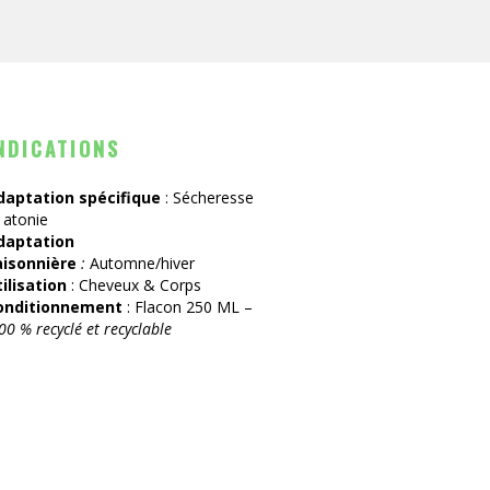
NDICATIONS
daptation spécifique
: Sécheresse
 atonie
daptation
aisonnière
:
Automne/hiver
tilisation
: Cheveux & Corps
onditionnement
: Flacon 250 ML –
00 % recyclé et recyclable