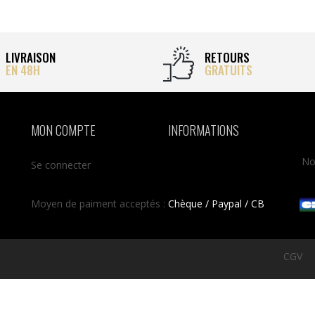
LIVRAISON
RETOURS
EN 48H
GRATUITS
MON COMPTE
INFORMATIONS
No
Se connecter
Moyen de paiment acceptés :
Chèque / Paypal / CB
CGV