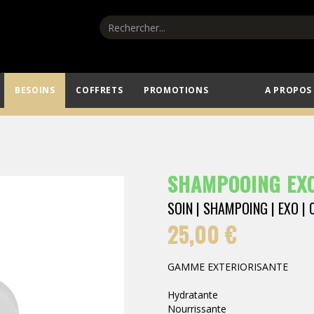
BESOINS
COFFRETS
PROMOTIONS
A PROPOS
Profitez de -20% sur notre sélection estivale
SHAMPOOING EX
SOIN | SHAMPOING | EXO |
25,00 €
GAMME EXTERIORISANTE
Hydratante
Nourrissante