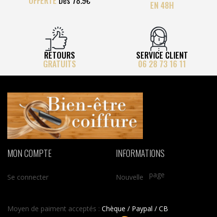
OFFERTE
Dès 78.9€
EN 48H
RETOURS
SERVICE CLIENT
GRATUITS
06 28 73 16 11
MON COMPTE
INFORMATIONS
page
Se connecter
Nouvelle
Moyen de paiment acceptés :
Chèque / Paypal / CB