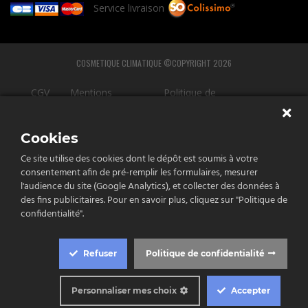
Service livraison
COSMETIQUE CLIMATIQUE ©COPYRIGHT 2026
CGV
Mentions
Politique de
légales
confidentialité
Cookies
Ce site utilise des cookies dont le dépôt est soumis à votre
consentement afin de pré-remplir les formulaires, mesurer
l'audience du site (Google Analytics), et collecter des données à
e
des fins publicitaires. Pour en savoir plus, cliquez sur "Politique de
tenu
confidentialité".
st
Refuser
Politique de confidentialité
qué!
Personnaliser mes choix
Accepter